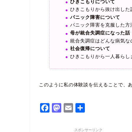
ひきこもりについて
ひきこもりから抜け出した
パニック障害について
パニック障害を克服した方
母が統合失調症になった話
統合失調症はどんな病気な
社会復帰について
ひきこもりから一人暮らし
このように私の体験談を伝えることで、
F
M
E
共
a
a
m
有
c
st
ai
スポンサーリンク