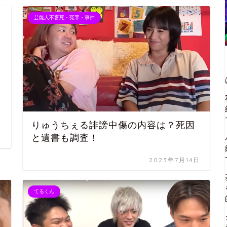
芸能人不審死・冤罪・事件
りゅうちぇる誹謗中傷の内容は？死因
と遺書も調査！
2023年7月14日
てるくん