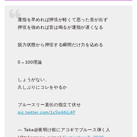
運指を早めれば押弦が軽くて思った音が出ず
押弦を強めれば音は鳴るが運指が遅くなる
脱力状態から押弦する瞬間だけ力を込める
0→100理論
しょうがない、
久しぶりにコレをやるか
ブルースリー直伝の指立て伏せ
pic.twitter.com/1xSg44iL4P
— Taka@夜明け前にアコギでブルース弾く人